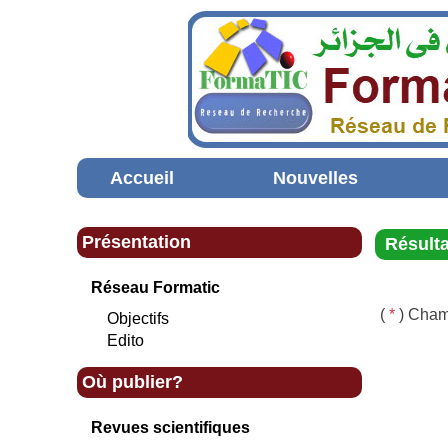
Accueil
Nouvelles
Présentation
Résulta
Réseau Formatic
(
*
) Cham
Objectifs
Edito
Où publier?
Revues scientifiques