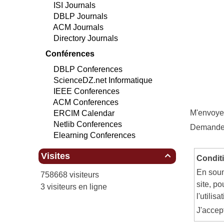
ISI Journals
DBLP Journals
ACM Journals
Directory Journals
Conférences
DBLP Conferences
ScienceDZ.net Informatique
IEEE Conferences
ACM Conferences
M'envoyer
ERCIM Calendar
Netlib Conferences
Demande 
Elearning Conferences
Visites

Conditi
En soum
758668 visiteurs
site, p
3 visiteurs en ligne
l'utili
J'acce